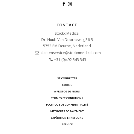
CONTACT
Stockx Medical
Dr. Huub Van Doorneweg 36 B
5753 PM
Deurne, Nederland
klantenservice@stockxmedical.com
+31 (0)492 543 343
SE CONNECTER
COOKIE
À PROPOS DE NOUS
TERMES ET CONDITIONS
POLITIQUE DE CONFIDENTIALITÉ
MÉTHODES DE PAYEMENT
EXPÉDITION ET RETOURS
SERVICE