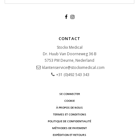
CONTACT
Stockx Medical
Dr. Huub Van Doorneweg 36 B
5753 PM
Deurne, Nederland
klantenservice@stockxmedical.com
+31 (0)492 543 343
SE CONNECTER
COOKIE
À PROPOS DE NOUS
TERMES ET CONDITIONS
POLITIQUE DE CONFIDENTIALITÉ
MÉTHODES DE PAYEMENT
EXPÉDITION ET RETOURS