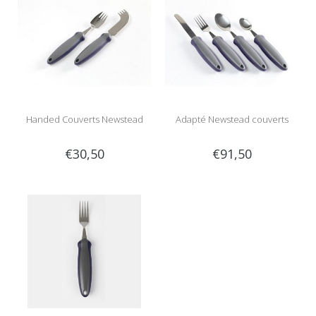
Handed Couverts Newstead
Adapté Newstead couverts
€30,50
€91,50