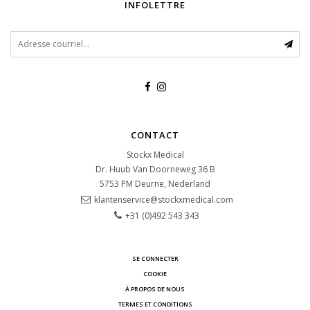
INFOLETTRE
CONTACT
Stockx Medical
Dr. Huub Van Doorneweg 36 B
5753 PM
Deurne, Nederland
klantenservice@stockxmedical.com
+31 (0)492 543 343
SE CONNECTER
COOKIE
À PROPOS DE NOUS
TERMES ET CONDITIONS