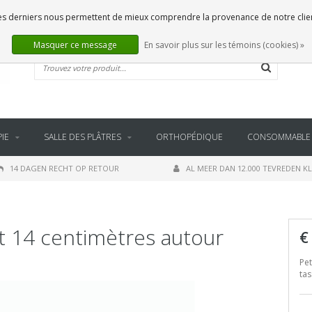
. Ces derniers nous permettent de mieux comprendre la provenance de notre clientè
Masquer ce message
En savoir plus sur les témoins (cookies) »
IE
SALLE DES PLÂTRES
ORTHOPÉDIQUE
CONSOMMABLE
14 DAGEN RECHT OP RETOUR
AL MEER DAN 12.000 TEVREDEN K
t 14 centimètres autour
€
Pet
tas