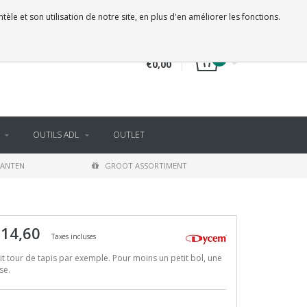
FR
SE CONNECTER
S'INSCRIRE
le et son utilisation de notre site, en plus d'en améliorer les fonctions.
0
€0,00
OUTILS ADL
OUTLET
LANTEN
GROOT ASSORTIMENT
 14,60
Taxes incluses
it tour de tapis par exemple. Pour moins un petit bol, une
se.