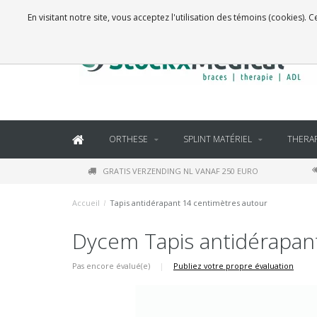
BRACES, THERAPY SUPPLIES AND DAILY LIVING PRODUCTS
En visitant notre site, vous acceptez l'utilisation des témoins (cookies)
ORTHESE
SPLINT MATÉRIEL
THERAP
GRATIS VERZENDING NL VANAF 250 EURO
Accueil
/
Tapis antidérapant 14 centimètres autour
Dycem Tapis antidérapan
Pas encore évalué(e)
|
Publiez votre propre évaluation