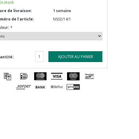
En stock
ure de livraison:
1 semaine
méro de l'article:
NS02/14/1
uleur:
*
AJOUTER AU PANIER
antité: