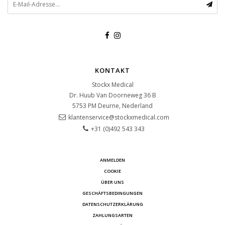
KONTAKT
Stockx Medical
Dr. Huub Van Doorneweg 36 B
5753 PM
Deurne, Nederland
klantenservice@stockxmedical.com
+31 (0)492 543 343
ANMELDEN
COOKIE
ÜBER UNS
GESCHÄFTSBEDINGUNGEN
DATENSCHUTZERKLÄRUNG
ZAHLUNGSARTEN