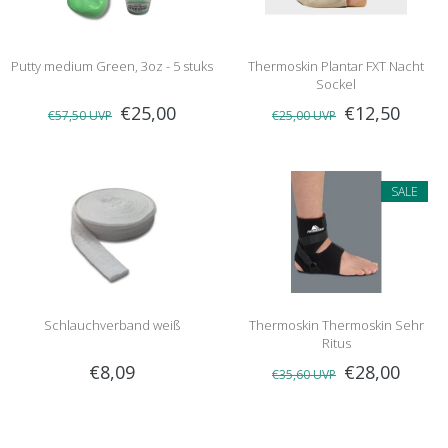
Putty medium Green, 3oz - 5 stuks
Thermoskin Plantar FXT Nacht
Sockel
€25,00
€12,50
€57,50
UVP
€25,00
UVP
SALE
Schlauchverband weiß
Thermoskin Thermoskin Sehr
Ritus
€8,09
€28,00
€35,60
UVP