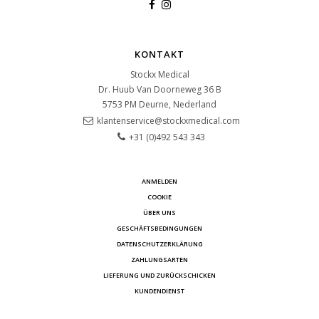
KONTAKT
Stockx Medical
Dr. Huub Van Doorneweg 36 B
5753 PM
Deurne, Nederland
klantenservice@stockxmedical.com
+31 (0)492 543 343
ANMELDEN
COOKIE
ÜBER UNS
GESCHÄFTSBEDINGUNGEN
DATENSCHUTZERKLÄRUNG
ZAHLUNGSARTEN
LIEFERUNG UND ZURÜCKSCHICKEN
KUNDENDIENST