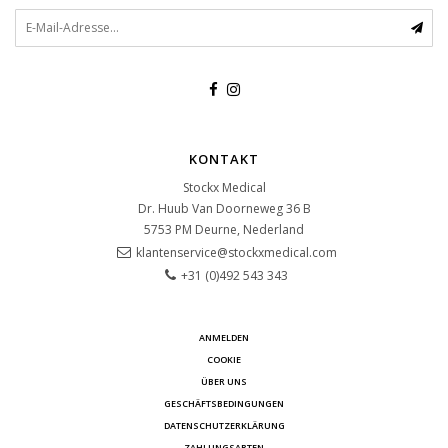
KONTAKT
Stockx Medical
Dr. Huub Van Doorneweg 36 B
5753 PM
Deurne, Nederland
klantenservice@stockxmedical.com
+31 (0)492 543 343
ANMELDEN
COOKIE
ÜBER UNS
GESCHÄFTSBEDINGUNGEN
DATENSCHUTZERKLÄRUNG
ZAHLUNGSARTEN