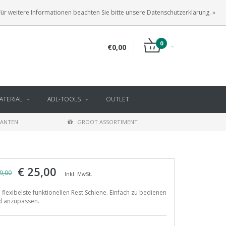
DE
ANMELDEN
KUNDENKONTO ANLEGEN
Für weitere Informationen beachten Sie bitte unsere Datenschutzerklärung. »
0
€0,00
TERIAL
ADL-TOOLS
OUTLET
LANTEN
GROOT ASSORTIMENT
€ 25,00
9,00
Inkl. MwSt.
 flexibelste funktionellen Rest Schiene. Einfach zu bedienen
d anzupassen.