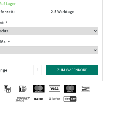
Auf Lager
eferzeit:
2-5 Werktage
nd:
*
öße:
*
ZUM WARENKORB
nge:
HINZUFÜGEN