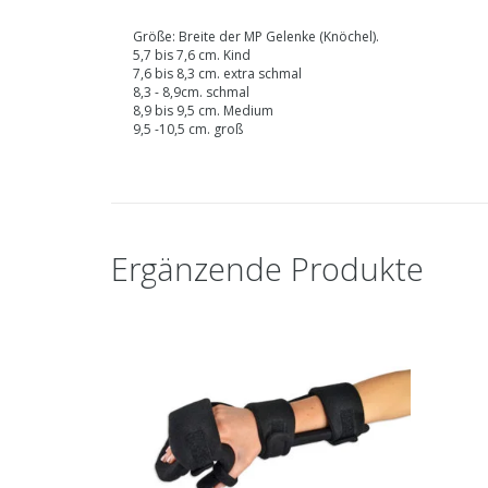
Größe: Breite der MP Gelenke (Knöchel).
5,7 bis 7,6 cm. Kind
7,6 bis 8,3 cm. extra schmal
8,3 - 8,9cm. schmal
8,9 bis 9,5 cm. Medium
9,5 -10,5 cm. groß
Ergänzende Produkte