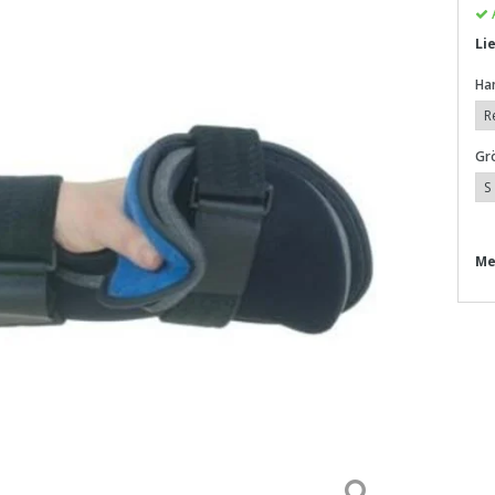
Li
Ha
Gr
Me