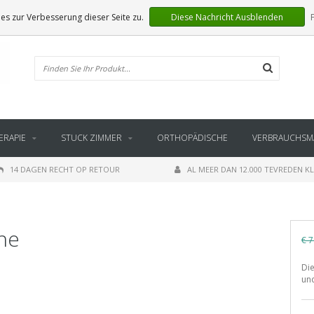
s zur Verbesserung dieser Seite zu.
Diese Nachricht Ausblenden
ERAPIE
STUCK ZIMMER
ORTHOPÄDISCHE
VERBRAUCHSMA
14 DAGEN RECHT OP RETOUR
AL MEER DAN 12.000 TEVREDEN K
ne
€ 7
Die
un