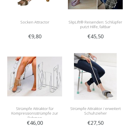
Socken Attractor
SlipLift® Reisenden: Schlüpfer
putzt Hilfe, faltbar
€9,80
€45,50
Strümpfe Attraktor für
Strümpfe Attraktor / erweitert
Kompressionsstrümpfe zur
Schuhzieher
Rahmen
€46,00
€27,50