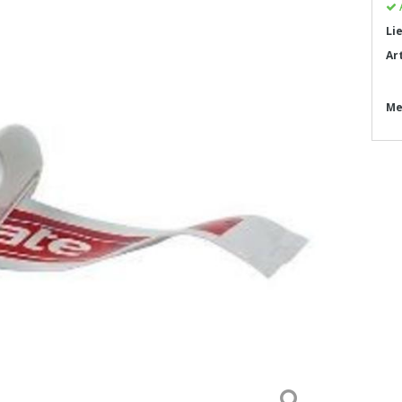
Li
Ar
Me