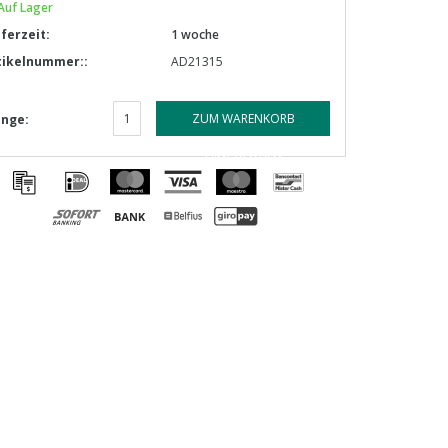
Auf Lager
eferzeit:
1 woche
tikelnummer::
AD21315
ZUM WARENKORB
nge:
HINZUFÜGEN