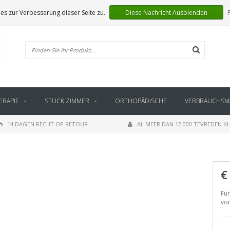
s zur Verbesserung dieser Seite zu.
Diese Nachricht Ausblenden
ERAPIE
STUCK ZIMMER
ORTHOPÄDISCHE
VERBRAUCHSMA
14 DAGEN RECHT OP RETOUR
AL MEER DAN 12.000 TEVREDEN K
€
Für
vo