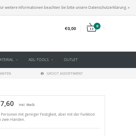
DE
ANMELDEN
KUNDENKONTO ANLEGEN
Für weitere Informationen beachten Sie bitte unsere Datenschutzerklärung. »
0
€0,00
TERIAL
ADL-TOOLS
OUTLET
LANTEN
GROOT ASSORTIMENT
 7,60
Inkl. MwSt.
 Personen mit geringer Festigkeit, aber mit der Funktion
n zwei Händen.