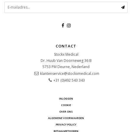
CONTACT
Stockx Medical
Dr. Huub Van Doorneweg 36 B
5753 PM
Deurne, Nederland
klantenservice@stockxmedical.com
+31 (0)492 543 343
INLOGGEN
COOKIE
OVER ONS
ALGEMENE VOORWAARDEN
PRIVACY POLICY
BETAALMETHODEN