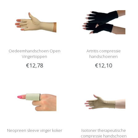
Oedeemhandschoen Open
Artritis compressie
Vingertoppen
handschoenen
€12,78
€12,10
Neopreen sleeve vinger koker
Isotoner therapeutische
compressie handschoen