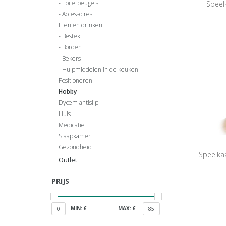
Toiletbeugels
Speel
Accessoires
Eten en drinken
Bestek
Borden
Bekers
Hulpmiddelen in de keuken
Positioneren
Hobby
Dycem antislip
Huis
Medicatie
Slaapkamer
Gezondheid
Speelka
Outlet
PRIJS
MIN: €
MAX: €
0
85