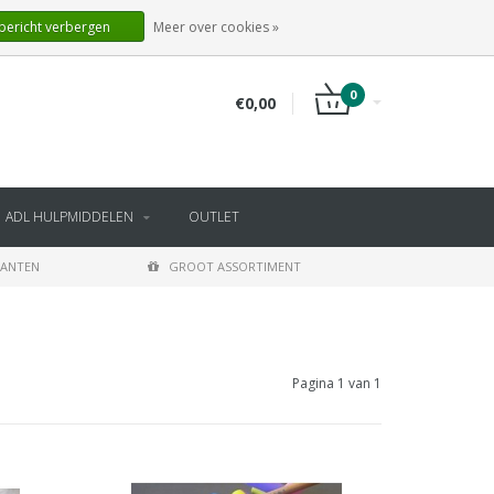
NL
INLOGGEN
REGISTREREN
 bericht verbergen
Meer over cookies »
0
€0,00
ADL HULPMIDDELEN
OUTLET
LANTEN
GROOT ASSORTIMENT
Pagina 1 van 1