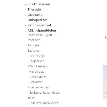
Spalkmateriaal
Therapie
Gipskamer
Orthopedisch
Verbruiksartikel
ADL hulpmiddelen
Lezen en schrijven
B
Mobiliteit
Aankleden
Badkamer
Douchezitjes
Badplanken
Wandbeugels
Handgreep
Badopstappen
Nekkussen
Haarverzorging
Badkamer hulpmiddelen
Toilet
Toiletstoelen en kaders