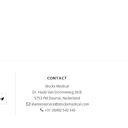
CONTACT
Stockx Medical
Dr. Huub Van Doorneweg 36 B
5753 PM
Deurne, Nederland
klantenservice@stockxmedical.com
+31 (0)492 543 343