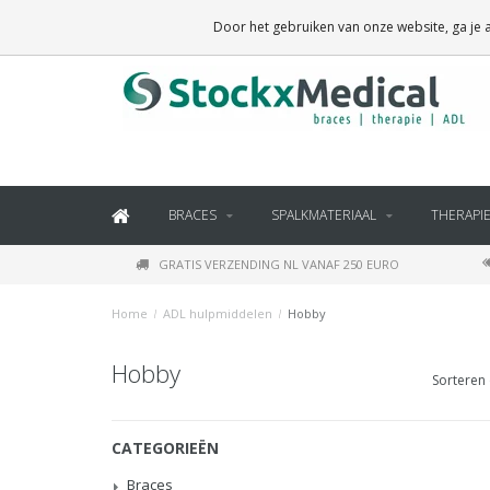
BRACES, THERAPY SUPPLIES AND DAILY LIVING PRODUCTS
Door het gebruiken van onze website, ga je
BRACES
SPALKMATERIAAL
THERAPI
GRATIS VERZENDING NL VANAF 250 EURO
Home
/
ADL hulpmiddelen
/
Hobby
Hobby
Sorteren 
CATEGORIEËN
Braces