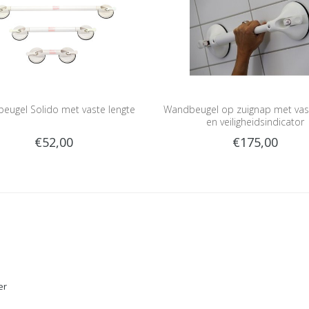
eugel Solido met vaste lengte
Wandbeugel op zuignap met vast
en veiligheidsindicator
€52,00
€175,00
er