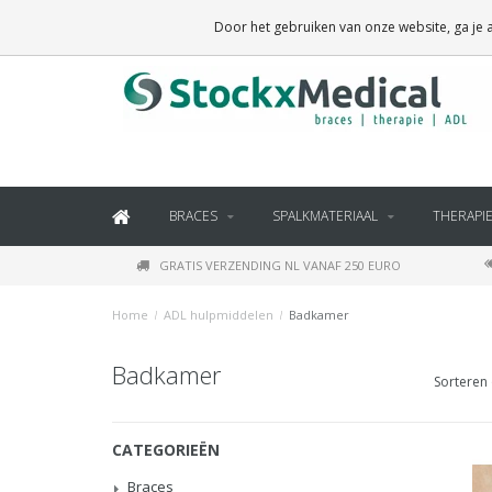
BRACES, THERAPY SUPPLIES AND DAILY LIVING PRODUCTS
Door het gebruiken van onze website, ga je
BRACES
SPALKMATERIAAL
THERAPI
GRATIS VERZENDING NL VANAF 250 EURO
Home
/
ADL hulpmiddelen
/
Badkamer
Badkamer
Sorteren 
CATEGORIEËN
Braces