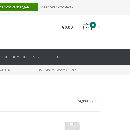
NL
INLOGGEN
REGISTREREN
 bericht verbergen
Meer over cookies »
0
€0,00
ADL HULPMIDDELEN
OUTLET
LANTEN
GROOT ASSORTIMENT
Pagina 1 van 3