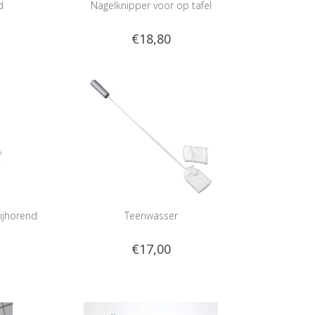
d
Nagelknipper voor op tafel
€18,80
ijhorend
Teenwasser
€17,00