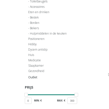
Toiletbeugels
Accessoires
Eten en drinken
Bestek
Borden
Bekers
Hulpmiddelen in de keuken
Positioneren
Hobby
Dycem antislip
Huis
Medicatie
Slaapkamer
Gezondheid
Outlet
PRIJS
MIN: €
MAX: €
0
300