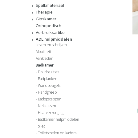
Spalkmateriaal
Therapie
Gipskamer
Orthopedisch
Verbruiksartikel
ADL hulpmiddelen
Lezen en schrijven
Mobiliteit
Aankleden
Badkamer
Douchezitjes
Badplanken
Wandbeugels
Handgreep
Badopstappen
Nekkussen
Haarverzorging
Badkamer hulpmiddelen
Toilet
Toiletstoelen en kaders