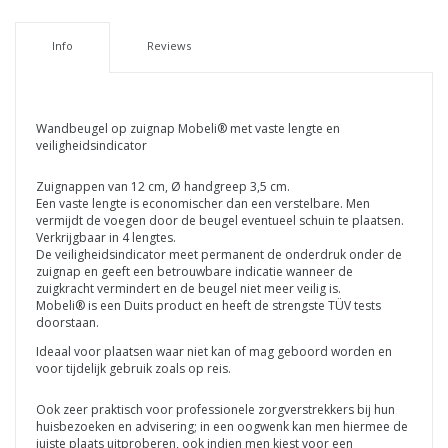
Info
Reviews
Wandbeugel op zuignap Mobeli® met vaste lengte en
veiligheidsindicator
Zuignappen van 12 cm, Ø handgreep 3,5 cm.
Een vaste lengte is economischer dan een verstelbare. Men
vermijdt de voegen door de beugel eventueel schuin te plaatsen.
Verkrijgbaar in 4 lengtes.
De veiligheidsindicator meet permanent de onderdruk onder de
zuignap en geeft een betrouwbare indicatie wanneer de
zuigkracht vermindert en de beugel niet meer veilig is.
Mobeli® is een Duits product en heeft de strengste TÜV tests
doorstaan.
Ideaal voor plaatsen waar niet kan of mag geboord worden en
voor tijdelijk gebruik zoals op reis.
Ook zeer praktisch voor professionele zorgverstrekkers bij hun
huisbezoeken en advisering; in een oogwenk kan men hiermee de
juiste plaats uitproberen, ook indien men kiest voor een