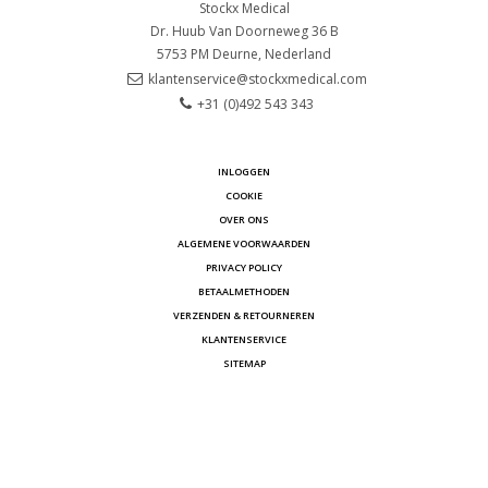
Stockx Medical
Dr. Huub Van Doorneweg 36 B
5753 PM
Deurne, Nederland
klantenservice@stockxmedical.com
+31 (0)492 543 343
INLOGGEN
COOKIE
OVER ONS
ALGEMENE VOORWAARDEN
PRIVACY POLICY
BETAALMETHODEN
VERZENDEN & RETOURNEREN
KLANTENSERVICE
SITEMAP