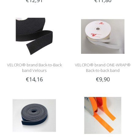
€12,91
€11,80
VELCRO® brand Back-to-Back
VELCRO® brand ONE-WRAP®
band Velours
Back-to-back band
€14,16
€9,90