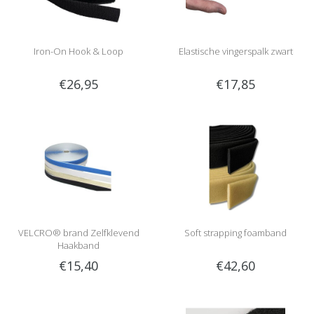
Iron-On Hook & Loop
Elastische vingerspalk zwart
€26,95
€17,85
VELCRO® brand Zelfklevend
Soft strapping foamband
Haakband
€15,40
€42,60