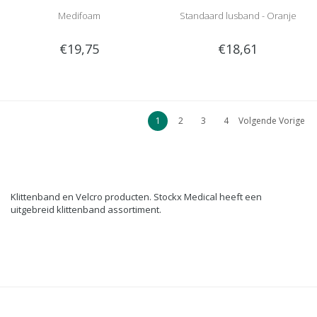
Medifoam
Standaard lusband - Oranje
€19,75
€18,61
1
2
3
4
Volgende Vorige
Klittenband en Velcro producten. Stockx Medical heeft een
uitgebreid klittenband assortiment.