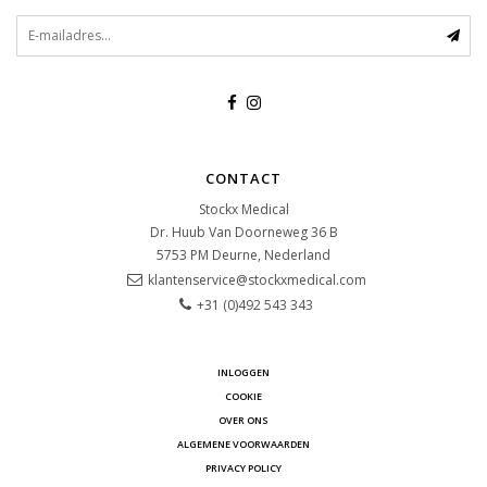
CONTACT
Stockx Medical
Dr. Huub Van Doorneweg 36 B
5753 PM
Deurne, Nederland
klantenservice@stockxmedical.com
+31 (0)492 543 343
INLOGGEN
COOKIE
OVER ONS
ALGEMENE VOORWAARDEN
PRIVACY POLICY