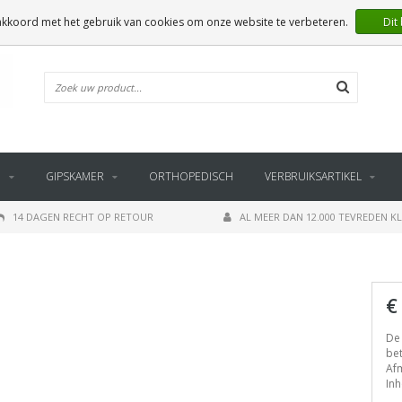
 akkoord met het gebruik van cookies om onze website te verbeteren.
Dit
E
GIPSKAMER
ORTHOPEDISCH
VERBRUIKSARTIKEL
14 DAGEN RECHT OP RETOUR
AL MEER DAN 12.000 TEVREDEN K
€
De 
bet
Afm
Inh