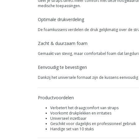
Geef je straps direct meer comfort met deze hoogwaard
medische toepassingen.
Optimale drukverdeling
De foamkussens verdelen de druk gelijkmatig over de str
Zacht & duurzaam foam
Gemaakt van stevig, maar comfortabel foam dat langdurig 
Eenvoudig te bevestigen
Dankzij het universele formaat zijn de kussens eenvoudig
Productvoordelen
Verbetert het draagcomfort van straps
Voorkomt drukplekken en irritaties
Universeel inzetbaar
Geschikt voor dagelijks en professioneel gebruik
Handige set van 10 stuks