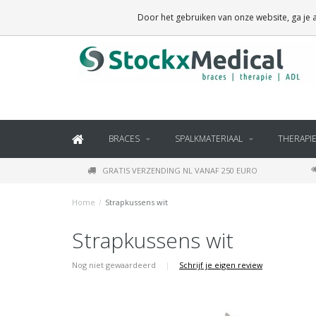
BRACES, THERAPY SUPPLIES AND DAILY LIVING PRODUCTS
Door het gebruiken van onze website, ga je
BRACES
SPALKMATERIAAL
THERAPI
GRATIS VERZENDING NL VANAF 250 EURO
Home
/
Strapkussens wit
Strapkussens wit
Nog niet gewaardeerd
|
Schrijf je eigen review