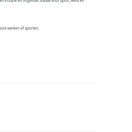
n irritatie en ongemak, ideaal voor sport, werk en
kunt werken of sporten.