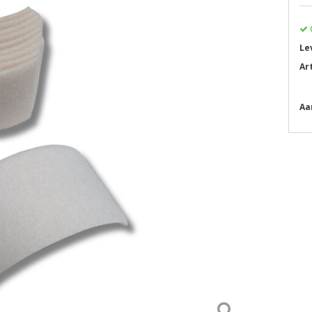
Le
Ar
Aa