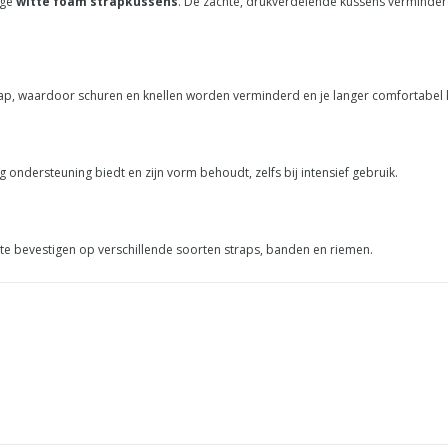
ige
witte foam strapkussens
. De zachte, drukverdelende kussens vermindere
ap, waardoor schuren en knellen worden verminderd en je langer comfortabel 
ondersteuning biedt en zijn vorm behoudt, zelfs bij intensief gebruik.
 te bevestigen op verschillende soorten straps, banden en riemen.