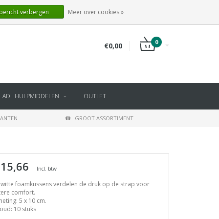
NL
INLOGGEN
REGISTREREN
 bericht verbergen
Meer over cookies »
0
€0,00
ADL HULPMIDDELEN
OUTLET
LANTEN
GROOT ASSORTIMENT
 15,66
Incl. btw
witte foamkussens verdelen de druk op de strap voor
ere comfort.
eting: 5 x 10 cm.
oud: 10 stuks