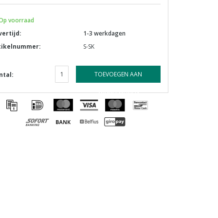
Op voorraad
vertijd:
1-3 werkdagen
tikelnummer:
S-SK
TOEVOEGEN AAN
ntal:
WINKELWAGEN