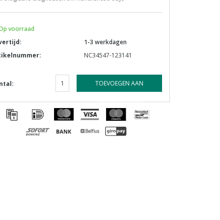
Op voorraad
vertijd:
1-3 werkdagen
tikelnummer:
NC34547-123141
TOEVOEGEN AAN
ntal:
WINKELWAGEN