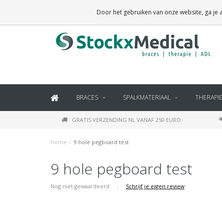
BRACES, THERAPY SUPPLIES AND DAILY LIVING PRODUCTS
Door het gebruiken van onze website, ga je
BRACES
SPALKMATERIAAL
THERAPI
GRATIS VERZENDING NL VANAF 250 EURO
Home
/
9 hole pegboard test
9 hole pegboard test
Nog niet gewaardeerd
|
Schrijf je eigen review