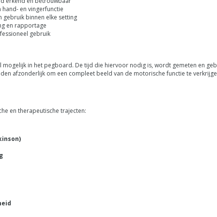
jd erkend en betrouwbaar
 hand- en vingerfunctie
 gebruik binnen elke setting
ng en rapportage
ofessioneel gebruik
el mogelijk in het pegboard. De tijd die hiervoor nodig is, wordt gemeten en geb
den afzonderlijk om een compleet beeld van de motorische functie te verkrijge
che en therapeutische trajecten:
kinson)
g
heid