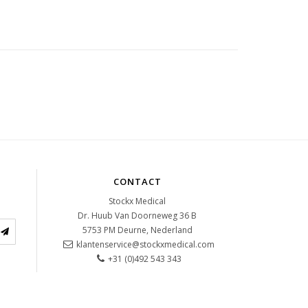
CONTACT
Stockx Medical
Dr. Huub Van Doorneweg 36 B
5753 PM
Deurne, Nederland
klantenservice@stockxmedical.com
+31 (0)492 543 343