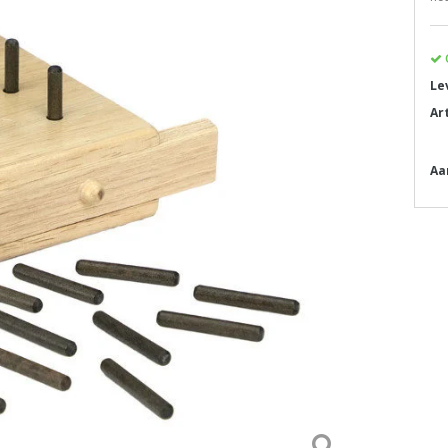
Le
Ar
Aa