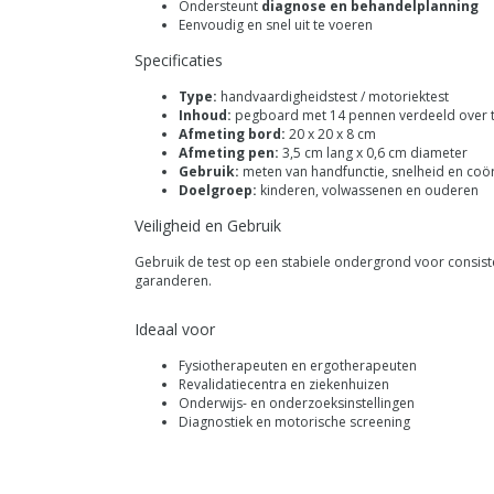
Ondersteunt
diagnose en behandelplanning
Eenvoudig en snel uit te voeren
Specificaties
Type:
handvaardigheidstest / motoriektest
Inhoud:
pegboard met 14 pennen verdeeld over 
Afmeting bord:
20 x 20 x 8 cm
Afmeting pen:
3,5 cm lang x 0,6 cm diameter
Gebruik:
meten van handfunctie, snelheid en coör
Doelgroep:
kinderen, volwassenen en ouderen
Veiligheid en Gebruik
Gebruik de test op een stabiele ondergrond voor consist
garanderen.
Ideaal voor
Fysiotherapeuten en ergotherapeuten
Revalidatiecentra en ziekenhuizen
Onderwijs- en onderzoeksinstellingen
Diagnostiek en motorische screening