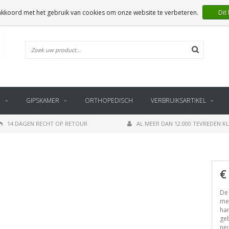
 akkoord met het gebruik van cookies om onze website te verbeteren.
Dit
E
GIPSKAMER
ORTHOPEDISCH
VERBRUIKSARTIKEL
14 DAGEN RECHT OP RETOUR
AL MEER DAN 12.000 TEVREDEN K
€
De
mee
han
geb
ne