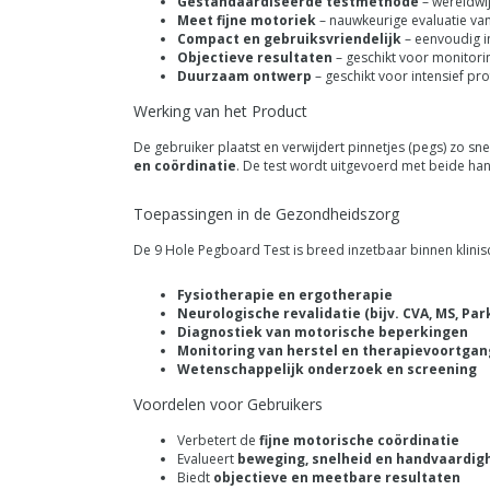
Gestandaardiseerde testmethode
– wereldwi
Meet fijne motoriek
– nauwkeurige evaluatie van
Compact en gebruiksvriendelijk
– eenvoudig in
Objectieve resultaten
– geschikt voor monitori
Duurzaam ontwerp
– geschikt voor intensief pr
Werking van het Product
De gebruiker plaatst en verwijdert pinnetjes (pegs) zo sn
en coördinatie
. De test wordt uitgevoerd met beide han
Toepassingen in de Gezondheidszorg
De 9 Hole Pegboard Test is breed inzetbaar binnen klinis
Fysiotherapie en ergotherapie
Neurologische revalidatie (bijv. CVA, MS, Par
Diagnostiek van motorische beperkingen
Monitoring van herstel en therapievoortgan
Wetenschappelijk onderzoek en screening
Voordelen voor Gebruikers
Verbetert de
fijne motorische coördinatie
Evalueert
beweging, snelheid en handvaardig
Biedt
objectieve en meetbare resultaten