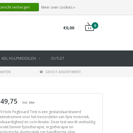
NL
INLOGGEN
REGISTREREN
 bericht verbergen
Meer over cookies »
0
€0,00
ADL HULPMIDDELEN
OUTLET
LANTEN
GROOT ASSORTIMENT
 49,75
Incl. btw
 9 Hole Pegboard Test is een gestandaardiseerd
tinstrument voor het beoordelen van fijne motoriek,
dvaardigheid en coördinatie. Deze test wordt veelvuldig
ruikt binnen fysiotherapie, ergotherapie en
urologische diagnostiek om handfunctie obje