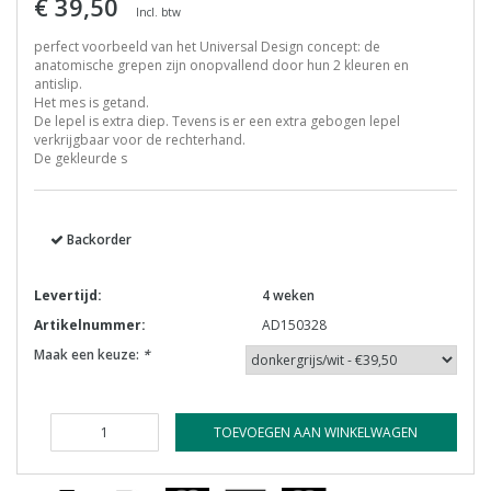
€ 39,50
Incl. btw
perfect voorbeeld van het Universal Design concept: de
anatomische grepen zijn onopvallend door hun 2 kleuren en
antislip.
Het mes is getand.
De lepel is extra diep. Tevens is er een extra gebogen lepel
verkrijgbaar voor de rechterhand.
De gekleurde s
Backorder
Levertijd:
4 weken
Artikelnummer:
AD150328
Maak een keuze:
*
TOEVOEGEN AAN WINKELWAGEN