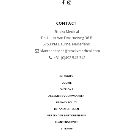
CONTACT
Stockx Medical
Dr. Huub Van Doorneweg 36 B
5753 PM
Deurne, Nederland
klantenservice@stockxmedical.com
+31 (0)492 543 343
INLOGGEN
COOKIE
OVER ONS
ALGEMENE VOORWAARDEN
PRIVACY POLICY
BETAALMETHODEN
VERZENDEN & RETOURNEREN
KLANTENSERVICE
SITEMAP