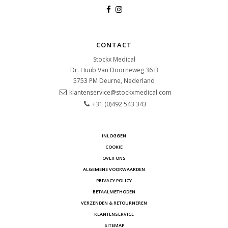
CONTACT
Stockx Medical
Dr. Huub Van Doorneweg 36 B
5753 PM
Deurne, Nederland
klantenservice@stockxmedical.com
+31 (0)492 543 343
INLOGGEN
COOKIE
OVER ONS
ALGEMENE VOORWAARDEN
PRIVACY POLICY
BETAALMETHODEN
VERZENDEN & RETOURNEREN
KLANTENSERVICE
SITEMAP