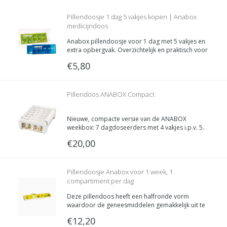
Pillendoosje 1 dag 5 vakjes kopen | Anabox
medicijndoos
Anabox pillendoosje voor 1 dag met 5 vakjes en
extra opbergvak. Overzichtelijk en praktisch voor
dagelijkse medicatie-inname, thuis en
€5,80
onderweg.Productomschrijving:
Het Anabox pillendoosje voor 1 dag met 5
vakjes is een overzichtelijke en gebruiksvriende
Pillendoos ANABOX Compact
Nieuwe, compacte versie van de ANABOX
weekbox: 7 dagdoseerders met 4 vakjes i.p.v. 5.
Het ochtendvak is iets groter dan de rest: uit
€20,00
statistieken blijkt namelijk dat de meeste
medicatie 's morgens genomen worden.
Pillendoosje Anabox voor 1 week, 1
compartiment per dag
Deze pillendoos heeft een halfronde vorm
waardoor de geneesmiddelen gemakkelijk uit te
nemen zijn en er een makkelijke reiniging
€12,20
mogelijk is omdat er afgeronde hoeken zijn.