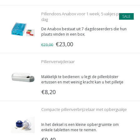
Pillendoos Anabox voor 1 week, 5 vakjes per
SALE
dag
De Anabox bestaat uit 7 dagdoseerders die hun
plaats vinden in een box.
€23,00
€23,00
Pillenverwijderaar
Makkelijk te bedienen: u legt de pillenblister
ertussen en met weinig kracht kan u het pilletje
eruit drukken.
€8,20
Vervolgens kan u het pilletje uit het uittrekbare
opvangbakje nemen.
Compacte pillenverbrijzelaar met opbergvakje
In het deksel is een kleine opbergruimte om
enkele tabletten mee te nemen.
Handig door zijn klein formaat.
€9,40