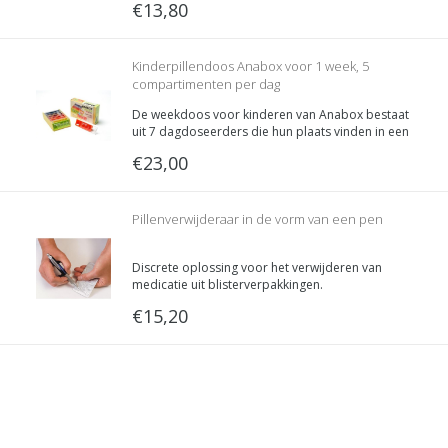
€13,80
Dit hulpmiddel wordt vaak gebruikt bij personen
met slikmoeilijkheden.
Kinderpillendoos Anabox voor 1 week, 5
compartimenten per dag
De weekdoos voor kinderen van Anabox bestaat
uit 7 dagdoseerders die hun plaats vinden in een
box.
€23,00
Pillenverwijderaar in de vorm van een pen
Discrete oplossing voor het verwijderen van
medicatie uit blisterverpakkingen.
€15,20