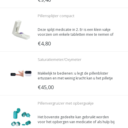
Het blauwe schroefdeksel heeft inkepingen voor
een stevige greep.
Pillensplijter compact
Deze splijt medicatie in 2. Er is een klein vakje
voorzien om enkele tabletten mee te nemen of
de ongebruikte helften in op te slaan.
€4,80
Saturatiemeter/Oxymeter
Makkelijk te bedienen: u legt de pillenblister
ertussen en met weinig kracht kan u het pilletje
eruit drukken.
€45,00
Vervolgens kan u het pilletje uit het uittrekbare
opvangbakje nemen.
Pillenvergruizer met opbergvakje
Het bovenste gedeelte kan gebruikt worden
voor het opbergen van medicatie of als hulp bij
het drinken.