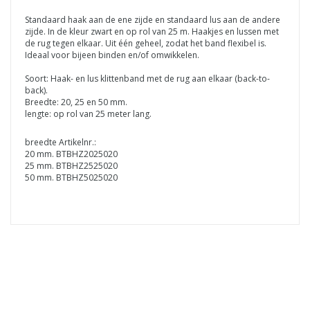
Standaard haak aan de ene zijde en standaard lus aan de andere
zijde. In de kleur zwart en op rol van 25 m. Haakjes en lussen met
de rug tegen elkaar. Uit één geheel, zodat het band flexibel is.
Ideaal voor bijeen binden en/of omwikkelen.
Soort: Haak- en lus klittenband met de rug aan elkaar (back-to-
back).
Breedte: 20, 25 en 50 mm.
lengte: op rol van 25 meter lang.
breedte Artikelnr.:
20 mm. BTBHZ2025020
25 mm. BTBHZ2525020
50 mm. BTBHZ5025020