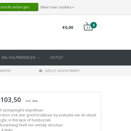
NL
INLOGGEN
REGISTREREN
 bericht verbergen
Meer over cookies »
0
€0,00
ADL HULPMIDDELEN
OUTLET
LANTEN
GROOT ASSORTIMENT
 103,50
Incl. btw
d opstaptegels stapelbaar.
rdoor ook zeer goed bruikbaar bij evaluatie van de ideale
gte, in therapie of huisbezoek.
bovenlaag heeft een antislip structuur.
 4 stuks.