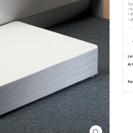
Tec
• h
• 4
• 
Le
Ar
Aa