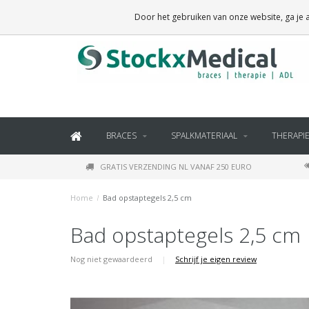
BRACES, THERAPY SUPPLIES AND DAILY LIVING PRODUCTS
Door het gebruiken van onze website, ga je
BRACES
SPALKMATERIAAL
THERAPI
GRATIS VERZENDING NL VANAF 250 EURO
Home
/
Bad opstaptegels 2,5 cm
Bad opstaptegels 2,5 cm
Nog niet gewaardeerd
|
Schrijf je eigen review