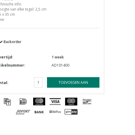
hnische info:
oogte van elke tegel: 2,5 cm
5 x 35 cm
gew
Backorder
vertijd:
1 week
tikelnummer:
AD101400
TOEVOEGEN AAN
ntal:
WINKELWAGEN