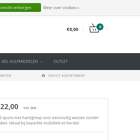
NL
INLOGGEN
REGISTREREN
 bericht verbergen
Meer over cookies »
0
€0,00
ADL HULPMIDDELEN
OUTLET
LANTEN
GROOT ASSORTIMENT
 22,00
Incl. btw
d spons met handgreep voor eenvoudig wassen zonder
ken. Ideaal bij beperkte mobiliteit en herstel.