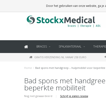
BRACES, THERAPY SUPPLIES AND DAILY LIVING PRODUCTS
Door het gebruiken van onze website, ga je
BRACES
SPALKMATERIAAL
THERAPI
GRATIS VERZENDING NL VANAF 250 EURO
Home
/
Bad spons met handgreep – hulpmiddel voor beperkte 
Bad spons met handgreep
beperkte mobiliteit
Nog niet gewaardeerd
|
Schrijf je eigen review