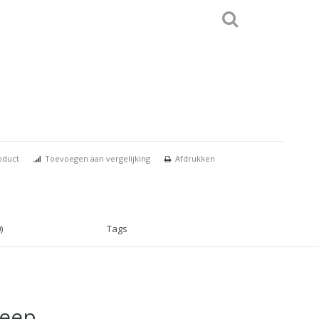
oduct
Toevoegen aan vergelijking
Afdrukken
)
Tags
reep