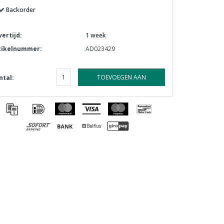
Backorder
vertijd:
1 week
tikelnummer:
AD023429
TOEVOEGEN AAN
ntal:
WINKELWAGEN