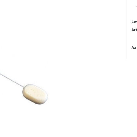
Le
Ar
Aa