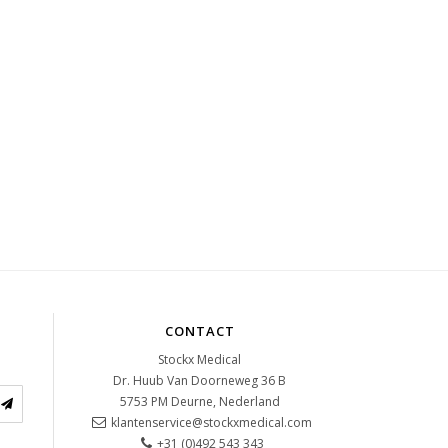
CONTACT
Stockx Medical
Dr. Huub Van Doorneweg 36 B
5753 PM
Deurne, Nederland
klantenservice@stockxmedical.com
+31 (0)492 543 343