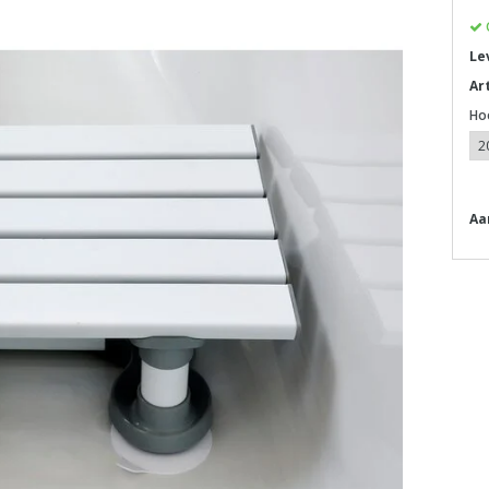
Le
Ar
Ho
Aa