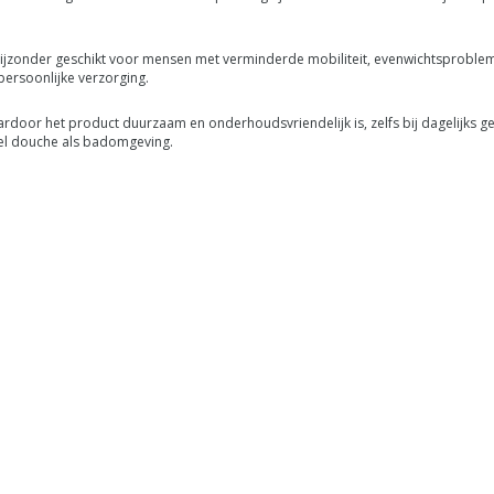
ijzonder geschikt voor mensen met verminderde mobiliteit, evenwichtsprobleme
ersoonlijke verzorging.
ardoor het product duurzaam en onderhoudsvriendelijk is, zelfs bij dagelijks ge
wel douche als badomgeving.