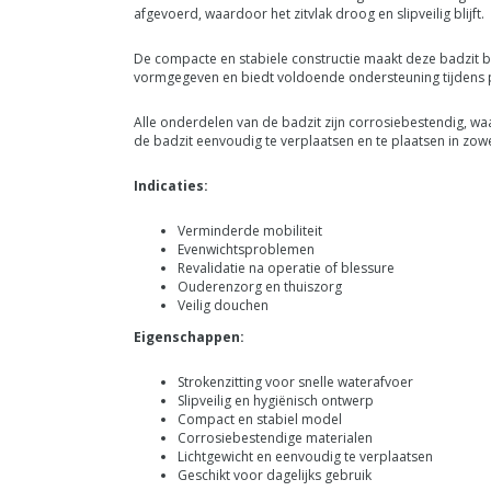
afgevoerd, waardoor het zitvlak droog en slipveilig blijft.
De compacte en stabiele constructie maakt deze badzit b
vormgegeven en biedt voldoende ondersteuning tijdens p
Alle onderdelen van de badzit zijn corrosiebestendig, wa
de badzit eenvoudig te verplaatsen en te plaatsen in zo
Indicaties:
Verminderde mobiliteit
Evenwichtsproblemen
Revalidatie na operatie of blessure
Ouderenzorg en thuiszorg
Veilig douchen
Eigenschappen:
Strokenzitting voor snelle waterafvoer
Slipveilig en hygiënisch ontwerp
Compact en stabiel model
Corrosiebestendige materialen
Lichtgewicht en eenvoudig te verplaatsen
Geschikt voor dagelijks gebruik