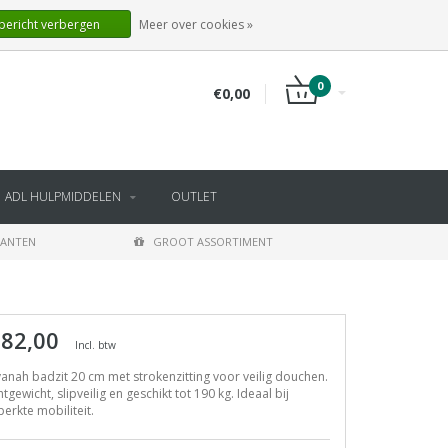
NL
INLOGGEN
REGISTREREN
 bericht verbergen
Meer over cookies »
0
€0,00
ADL HULPMIDDELEN
OUTLET
LANTEN
GROOT ASSORTIMENT
 82,00
Incl. btw
anah badzit 20 cm met strokenzitting voor veilig douchen.
htgewicht, slipveilig en geschikt tot 190 kg. Ideaal bij
erkte mobiliteit.