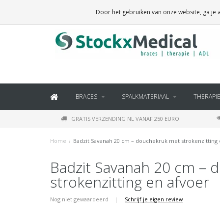
BRACES, THERAPY SUPPLIES AND DAILY LIVING PRODUCTS
Door het gebruiken van onze website, ga je
BRACES
SPALKMATERIAAL
THERAPI
GRATIS VERZENDING NL VANAF 250 EURO
Home
/
Badzit Savanah 20 cm – douchekruk met strokenzitting 
Badzit Savanah 20 cm – 
strokenzitting en afvoer
Nog niet gewaardeerd
|
Schrijf je eigen review