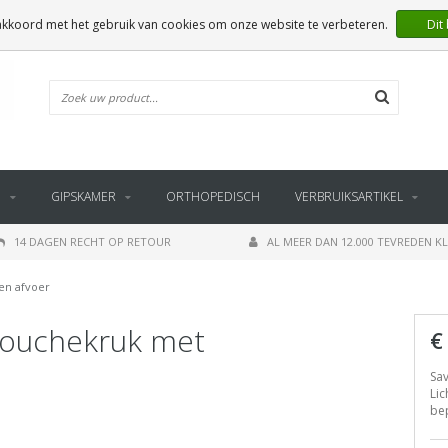
 akkoord met het gebruik van cookies om onze website te verbeteren.
Dit
E
GIPSKAMER
ORTHOPEDISCH
VERBRUIKSARTIKEL
14 DAGEN RECHT OP RETOUR
AL MEER DAN 12.000 TEVREDEN K
en afvoer
douchekruk met
€
Sav
Lic
bep