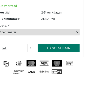
Op voorraad
vertijd:
2-3 werkdagen
tikelnummer:
AD023291
ogte:
*
TOEVOEGEN AAN
ntal:
WINKELWAGEN