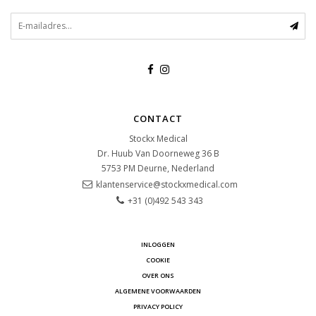
CONTACT
Stockx Medical
Dr. Huub Van Doorneweg 36 B
5753 PM
Deurne, Nederland
klantenservice@stockxmedical.com
+31 (0)492 543 343
INLOGGEN
COOKIE
OVER ONS
ALGEMENE VOORWAARDEN
PRIVACY POLICY