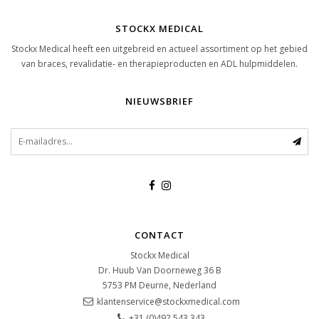
STOCKX MEDICAL
Stockx Medical heeft een uitgebreid en actueel assortiment op het gebied
van braces, revalidatie- en therapieproducten en ADL hulpmiddelen.
NIEUWSBRIEF
CONTACT
Stockx Medical
Dr. Huub Van Doorneweg 36 B
5753 PM
Deurne, Nederland
klantenservice@stockxmedical.com
+31 (0)492 543 343