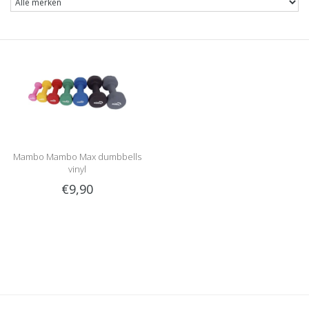
Mambo Mambo Max dumbbells
vinyl
€9,90