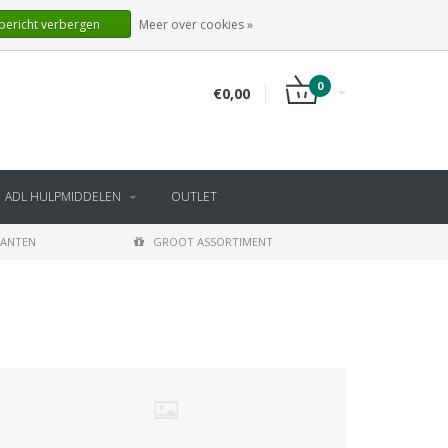
NL
INLOGGEN
REGISTREREN
 bericht verbergen
Meer over cookies »
0
€0,00
ADL HULPMIDDELEN
OUTLET
LANTEN
GROOT ASSORTIMENT