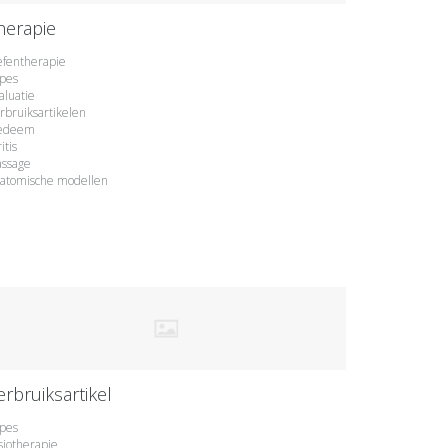
herapie
fentherapie
pes
aluatie
rbruiksartikelen
edeem
itis
ssage
atomische modellen
erbruiksartikel
pes
siotherapie