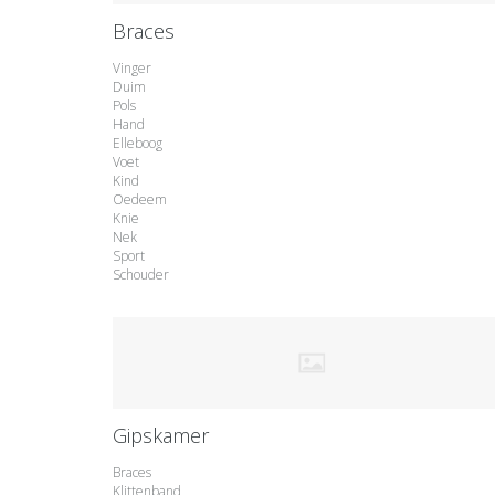
Braces
Vinger
Duim
Pols
Hand
Elleboog
Voet
Kind
Oedeem
Knie
Nek
Sport
Schouder
Gipskamer
Braces
Klittenband