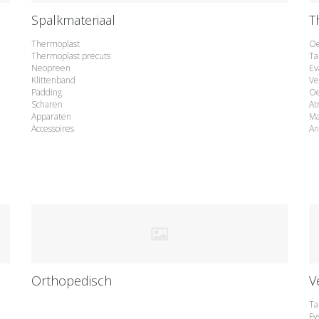
Spalkmateriaal
T
Thermoplast
Oe
Thermoplast precuts
Ta
Neopreen
Ev
Klittenband
Ve
Padding
O
Scharen
Atr
Apparaten
Ma
Accessoires
An
Orthopedisch
V
Ta
Fy