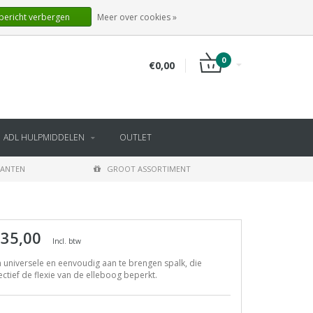
NL
INLOGGEN
REGISTREREN
 bericht verbergen
Meer over cookies »
0
€0,00
ADL HULPMIDDELEN
OUTLET
LANTEN
GROOT ASSORTIMENT
 35,00
Incl. btw
 universele en eenvoudig aan te brengen spalk, die
ectief de flexie van de elleboog beperkt.