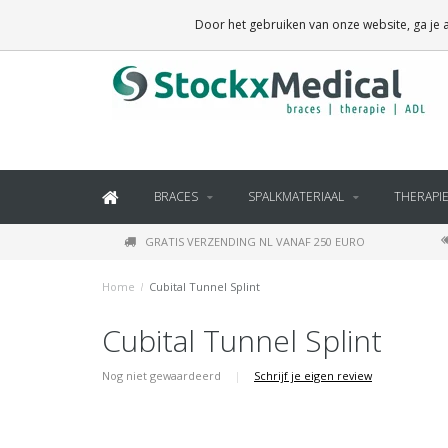
BRACES, THERAPY SUPPLIES AND DAILY LIVING PRODUCTS
Door het gebruiken van onze website, ga je
BRACES
SPALKMATERIAAL
THERAPI
GRATIS VERZENDING NL VANAF 250 EURO
Home
/
Cubital Tunnel Splint
Cubital Tunnel Splint
Nog niet gewaardeerd
|
Schrijf je eigen review