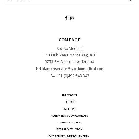
CONTACT
Stockx Medical
Dr. Huub Van Doorneweg 36 B
5753 PM
Deurne, Nederland
klantenservice@stockxmedical.com
+31 (0)492 543 343
INLOGGEN
COOKIE
OVER ONS
ALGEMENE VOORWAARDEN
PRIVACY POLICY
BETAALMETHODEN
VERZENDEN & RETOURNEREN