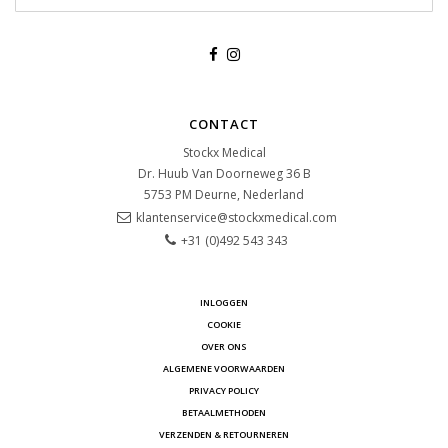
CONTACT
Stockx Medical
Dr. Huub Van Doorneweg 36 B
5753 PM
Deurne, Nederland
klantenservice@stockxmedical.com
+31 (0)492 543 343
INLOGGEN
COOKIE
OVER ONS
ALGEMENE VOORWAARDEN
PRIVACY POLICY
BETAALMETHODEN
VERZENDEN & RETOURNEREN