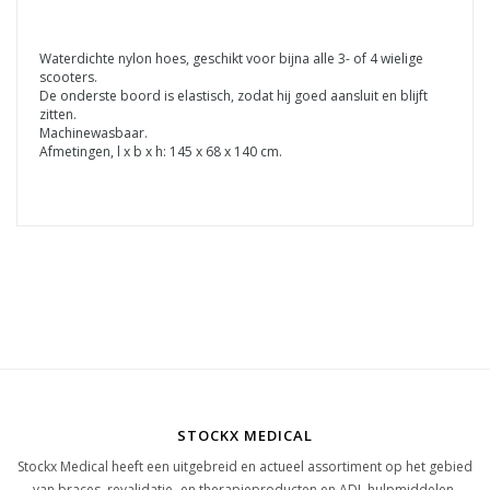
Waterdichte nylon hoes, geschikt voor bijna alle 3- of 4 wielige
scooters.
De onderste boord is elastisch, zodat hij goed aansluit en blijft
zitten.
Machinewasbaar.
Afmetingen, l x b x h: 145 x 68 x 140 cm.
STOCKX MEDICAL
Stockx Medical heeft een uitgebreid en actueel assortiment op het gebied
van braces, revalidatie- en therapieproducten en ADL hulpmiddelen.