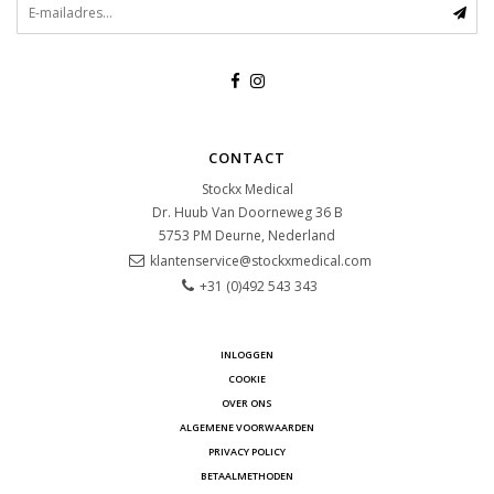
CONTACT
Stockx Medical
Dr. Huub Van Doorneweg 36 B
5753 PM
Deurne, Nederland
klantenservice@stockxmedical.com
+31 (0)492 543 343
INLOGGEN
COOKIE
OVER ONS
ALGEMENE VOORWAARDEN
PRIVACY POLICY
BETAALMETHODEN