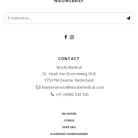
NIEUWSBRIEF
CONTACT
Stockx Medical
Dr. Huub Van Doorneweg 36 B
5753 PM
Deurne, Nederland
klantenservice@stockxmedical.com
+31 (0)492 543 343
INLOGGEN
COOKIE
OVER ONS
ALGEMENE VOORWAARDEN