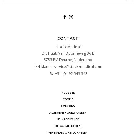
CONTACT
Stockx Medical
Dr. Huub Van Doorneweg 36 B
5753 PM
Deurne, Nederland
klantenservice@stockxmedical.com
+31 (0)492 543 343
INLOGGEN
COOKIE
OVER ONS
ALGEMENE VOORWAARDEN
PRIVACY POLICY
BETAALMETHODEN
VERZENDEN & RETOURNEREN