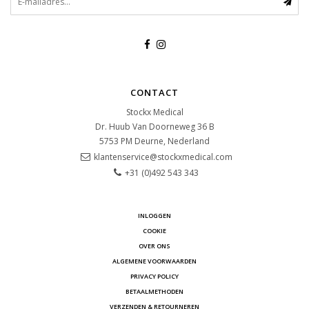
CONTACT
Stockx Medical
Dr. Huub Van Doorneweg 36 B
5753 PM
Deurne, Nederland
klantenservice@stockxmedical.com
+31 (0)492 543 343
INLOGGEN
COOKIE
OVER ONS
ALGEMENE VOORWAARDEN
PRIVACY POLICY
BETAALMETHODEN
VERZENDEN & RETOURNEREN