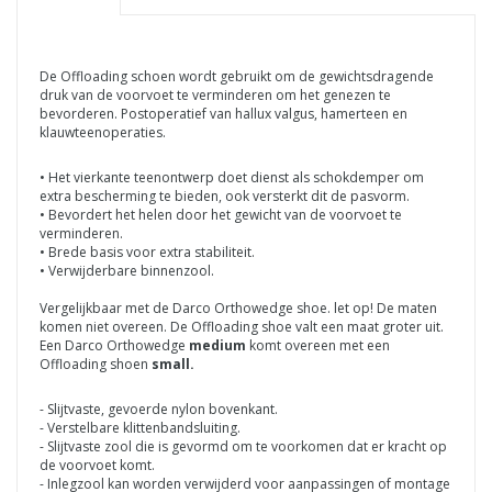
De Offloading schoen wordt gebruikt om de gewichtsdragende
druk van de voorvoet te verminderen om het genezen te
bevorderen. Postoperatief van hallux valgus, hamerteen en
klauwteenoperaties.
• Het vierkante teenontwerp doet dienst als schokdemper om
extra bescherming te bieden, ook versterkt dit de pasvorm.
• Bevordert het helen door het gewicht van de voorvoet te
verminderen.
• Brede basis voor extra stabiliteit.
• Verwijderbare binnenzool.
Vergelijkbaar met de Darco Orthowedge shoe. let op! De maten
komen niet overeen. De Offloading shoe valt een maat groter uit.
Een Darco Orthowedge
medium
komt overeen met een
Offloading shoen
small.
- Slijtvaste, gevoerde nylon bovenkant.
- Verstelbare klittenbandsluiting.
- Slijtvaste zool die is gevormd om te voorkomen dat er kracht op
de voorvoet komt.
- Inlegzool kan worden verwijderd voor aanpassingen of montage