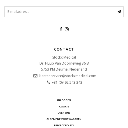
CONTACT
Stockx Medical
Dr. Huub Van Doorneweg 36 B
5753 PM
Deurne, Nederland
klantenservice@stockxmedical.com
+31 (0)492 543 343
INLOGGEN
COOKIE
OVER ONS
ALGEMENE VOORWAARDEN
PRIVACY POLICY