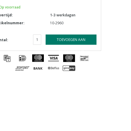
Op voorraad
vertijd:
1-3 werkdagen
tikelnummer:
10-2960
TOEVOEGEN AAN
ntal:
WINKELWAGEN