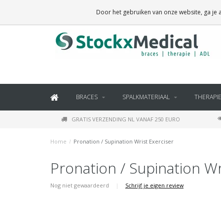
BRACES, THERAPY SUPPLIES AND DAILY LIVING PRODUCTS
Door het gebruiken van onze website, ga je
BRACES
SPALKMATERIAAL
THERAPI
GRATIS VERZENDING NL VANAF 250 EURO
Home
/
Pronation / Supination Wrist Exerciser
Pronation / Supination Wr
Nog niet gewaardeerd
|
Schrijf je eigen review