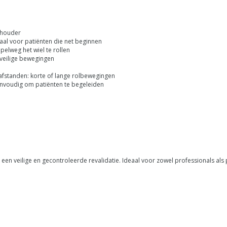
chouder
eaal voor patiënten die net beginnen
elweg het wiel te rollen
 veilige bewegingen
fstanden: korte of lange rolbewegingen
nvoudig om patiënten te begeleiden
n veilige en gecontroleerde revalidatie. Ideaal voor zowel professionals als 