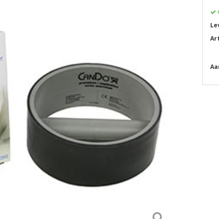
Le
Ar
Aa