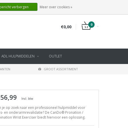
NL
INLOGGEN
REGISTREREN
 bericht verbergen
Meer over cookies »
0
€0,00
ADL HULPMIDDELEN
OUTLET
LANTEN
GROOT ASSORTIMENT
 56,99
Incl. btw
 je op zoek naar een professioneel hulpmiddel voor
ls- en onderarmrevalidatie? De CanDo® Pronation /
ination Wrist Exerciser biedt hiervoor een oplossing.