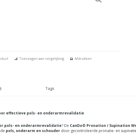
oduct
Toevoegen aan vergelijking
Afdrukken
)
Tags
oor effectieve pols- en onderarmrevalidatie
or pols- en onderarmrevalidatie
? De
CanDo® Pronation / Supination Wr
n de
pols, onderarm en schouder
door gecontroleerde pronatie- en supinat