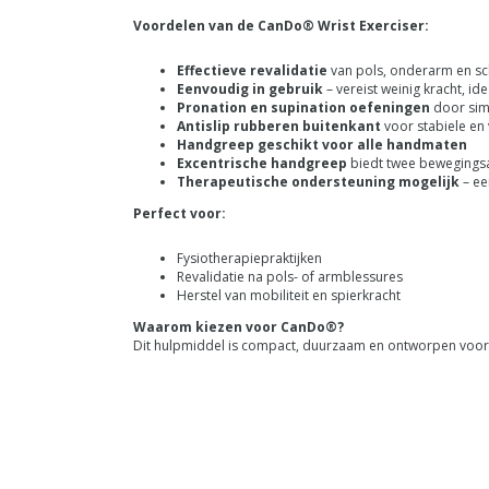
Voordelen van de CanDo® Wrist Exerciser:
Effectieve revalidatie
van pols, onderarm en s
Eenvoudig in gebruik
– vereist weinig kracht, id
Pronation en supination oefeningen
door simp
Antislip rubberen buitenkant
voor stabiele en
Handgreep geschikt voor alle handmaten
Excentrische handgreep
biedt twee bewegingsa
Therapeutische ondersteuning mogelijk
– ee
Perfect voor:
Fysiotherapiepraktijken
Revalidatie na pols- of armblessures
Herstel van mobiliteit en spierkracht
Waarom kiezen voor CanDo®?
Dit hulpmiddel is compact, duurzaam en ontworpen voor ee