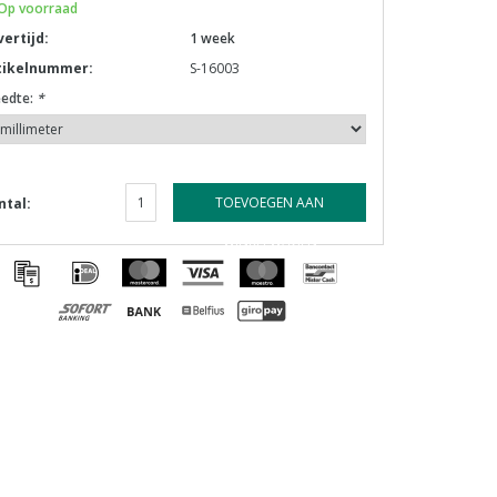
Op voorraad
vertijd:
1 week
tikelnummer:
S-16003
eedte:
*
TOEVOEGEN AAN
ntal:
WINKELWAGEN