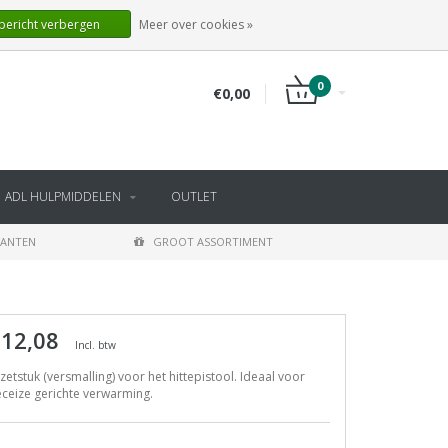
NL
INLOGGEN
REGISTREREN
 bericht verbergen
Meer over cookies »
0
€0,00
ADL HULPMIDDELEN
OUTLET
LANTEN
GROOT ASSORTIMENT
 12,08
Incl. btw
etstuk (versmalling) voor het hittepistool. Ideaal voor
ceize gerichte verwarming.