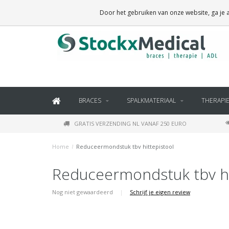
BRACES, THERAPY SUPPLIES AND DAILY LIVING PRODUCTS
Door het gebruiken van onze website, ga je
BRACES
SPALKMATERIAAL
THERAPI
GRATIS VERZENDING NL VANAF 250 EURO
Home
/
Reduceermondstuk tbv hittepistool
Reduceermondstuk tbv hi
Nog niet gewaardeerd
|
Schrijf je eigen review