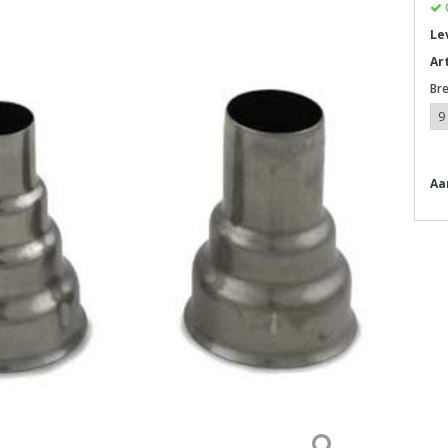
Le
Ar
Br
Aa