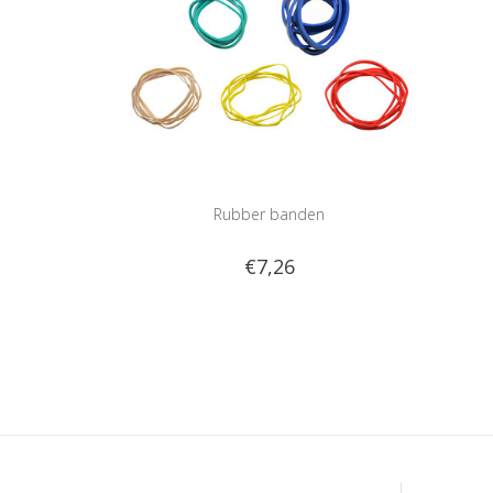
Rubber banden
€7,26