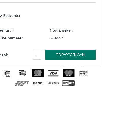
Backorder
vertijd:
1 tot 2 weken
tikelnummer:
S-GR557
TOEVOEGEN AAN
ntal:
WINKELWAGEN