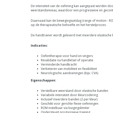
De intensiteit van de oefening kan aangepast worden doo
weerstandsniveau, waardoor een progressieve en gecontr
Daarnaast kan de bewegingsuitslag (range of motion - R
op de therapeutische behoefte en het herstelproces.
De handtrainer wordt geleverd met meerdere elastische 
Indicaties:
Oefentherapie voor hand en vingers
Revalidatie na handletsel of operatie
Verminderde handkracht
Verbeteren van mobiliteit en flexibiliteit
Neurologische aandoeningen (bijv. CVA)
Eigenschappen:
Verstelbare weerstand door elastische banden
Variabele intensiteit door kleurcodering
Inclusief meerdere banden (2 per kleur)
Geschikt voor gerichte flexie-oefeningen
ROM instelbaar via buigingslimiter
Ondersteunt progressieve training