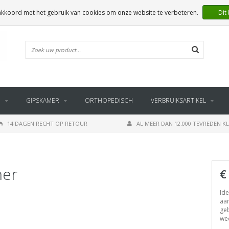
 akkoord met het gebruik van cookies om onze website te verbeteren.
Dit
E
GIPSKAMER
ORTHOPEDISCH
VERBRUIKSARTIKEL
14 DAGEN RECHT OP RETOUR
AL MEER DAN 12.000 TEVREDEN K
ner
€
Ide
aa
geb
we