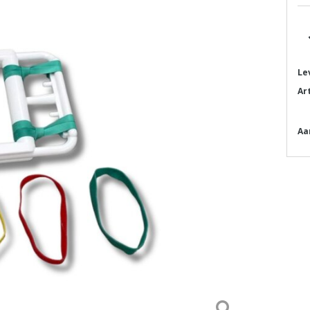
Le
Ar
Aa