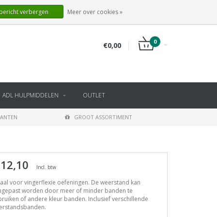
NL
INLOGGEN
REGISTREREN
 bericht verbergen
Meer over cookies »
0
€0,00
ADL HULPMIDDELEN
OUTLET
LANTEN
GROOT ASSORTIMENT
 12,10
Incl. btw
aal voor vingerflexie oefeningen. De weerstand kan
ngepast worden door meer of minder banden te
ruiken of andere kleur banden. Inclusief verschillende
erstandsbanden.