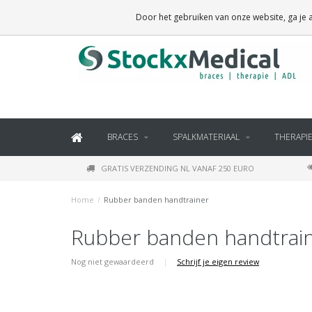
BRACES, THERAPY SUPPLIES AND DAILY LIVING PRODUCTS
Door het gebruiken van onze website, ga je
BRACES
SPALKMATERIAAL
THERAPI
GRATIS VERZENDING NL VANAF 250 EURO
Home
/
Rubber banden handtrainer
Rubber banden handtrai
Nog niet gewaardeerd
|
Schrijf je eigen review