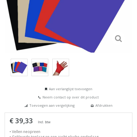
Aan verlanglijst toevoegen
Neem contact op over dit product
Toevoegen aan vergelijking
Afdrukken
€ 39,33
Incl. btw
• Vellen neopreen
• Gekleurde toplaag en een zacht pluche onderlaag