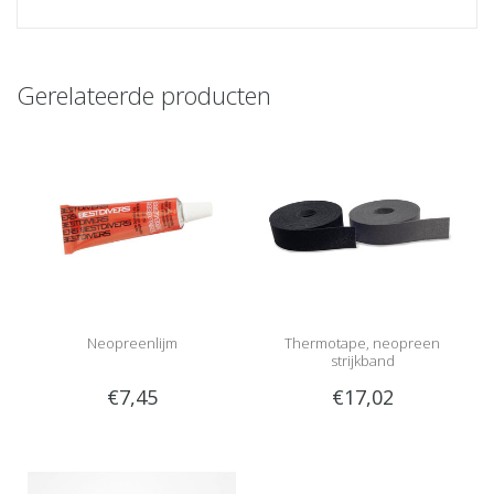
Gerelateerde producten
Neopreenlijm
Thermotape, neopreen
strijkband
€7,45
€17,02