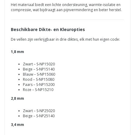
Het materiaal biedt een lichte ondersteuning, warmte-isolatie en
compressie, wat bijdraagt aan pijnvermindering en beter herstel.
Beschikbare Dikte‑ en Kleuropties
De vellen zijn verkrijgbaar in drie diktes, elk met hun eigen code:
1,8 mm
Zwart – S‑NP15020
Beige – S‑NP15140
Blauw – S‑NP15060
Rood – S‑NP15080
Paars – S‑NP15200
Roze – S‑NP15210
2,8 mm
Zwart – S‑NP25020
Beige – S‑NP25140
3,4 mm