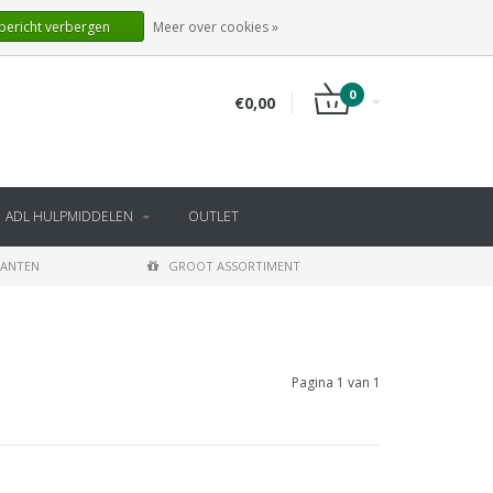
NL
INLOGGEN
REGISTREREN
 bericht verbergen
Meer over cookies »
0
€0,00
ADL HULPMIDDELEN
OUTLET
LANTEN
GROOT ASSORTIMENT
Pagina 1 van 1