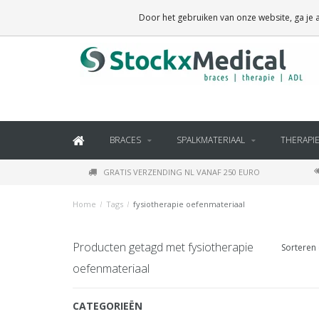
BRACES, THERAPY SUPPLIES AND DAILY LIVING PRODUCTS
Door het gebruiken van onze website, ga je
BRACES
SPALKMATERIAAL
THERAPI
GRATIS VERZENDING NL VANAF 250 EURO
Home
/
Tags
/
fysiotherapie oefenmateriaal
Producten getagd met fysiotherapie
Sorteren 
oefenmateriaal
CATEGORIEËN