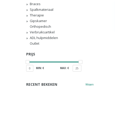
Braces
Spalkmateriaal
Therapie
Gipskamer
Orthopedisch
Verbruiksartikel
ADL hulpmiddelen
Outlet
PRIJS
MIN: €
MAX: €
0
25
RECENT BEKEKEN
Wissen