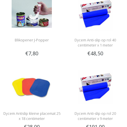
Blikopener J-Popper
Dycem Anti-slip op rol 40
centimeter x 1 meter
€7,80
€48,50
Dycem Antislip kleine placemat 25
Dycem Anti-slip op rol 20
x 18 centimeter
centimeter x 9 meter
€28,00
€191,00