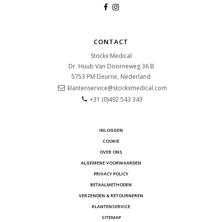
CONTACT
Stockx Medical
Dr. Huub Van Doorneweg 36 B
5753 PM
Deurne, Nederland
klantenservice@stockxmedical.com
+31 (0)492 543 343
INLOGGEN
COOKIE
OVER ONS
ALGEMENE VOORWAARDEN
PRIVACY POLICY
BETAALMETHODEN
VERZENDEN & RETOURNEREN
KLANTENSERVICE
SITEMAP