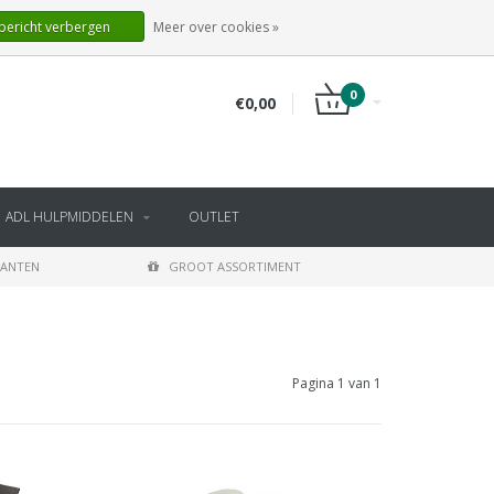
NL
INLOGGEN
REGISTREREN
 bericht verbergen
Meer over cookies »
0
€0,00
ADL HULPMIDDELEN
OUTLET
LANTEN
GROOT ASSORTIMENT
Pagina 1 van 1