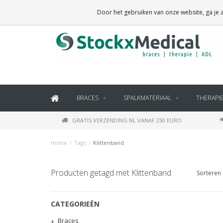
BRACES, THERAPY SUPPLIES AND DAILY LIVING PRODUCTS
Door het gebruiken van onze website, ga je
BRACES
SPALKMATERIAAL
THERAPI
GRATIS VERZENDING NL VANAF 250 EURO
Home
/
Tags
/
Klittenband
Producten getagd met Klittenband
Sorteren 
CATEGORIEËN
Braces