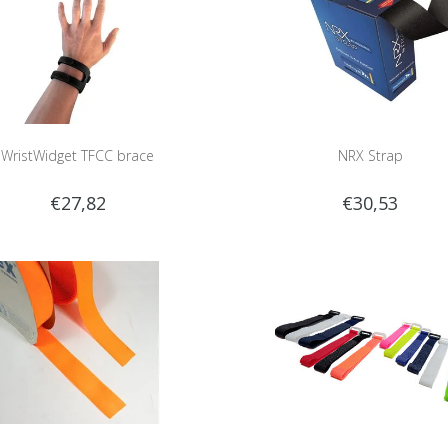
WristWidget TFCC brace
NRX Strap
€27,82
€30,53