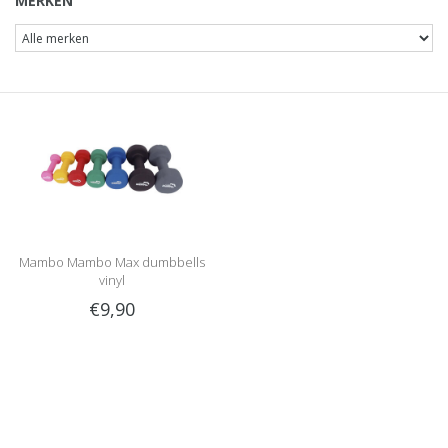
MERKEN
Mambo Mambo Max dumbbells
vinyl
€9,90